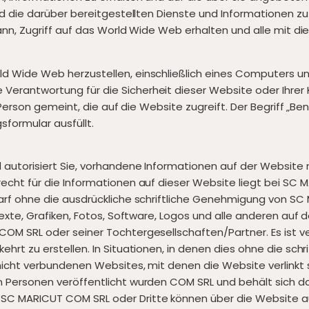
d die darüber bereitgestellten Dienste und Informationen zu 
ann, Zugriff auf das World Wide Web erhalten und alle mit d
d Wide Web herzustellen, einschließlich eines Computers 
rantwortung für die Sicherheit dieser Website oder Ihrer 
 Person gemeint, die auf die Website zugreift. Der Begriff „
gsformular ausfüllt.
utorisiert Sie, vorhandene Informationen auf der Website n
echt für die Informationen auf dieser Website liegt bei S
rf ohne die ausdrückliche schriftliche Genehmigung von SC 
exte, Grafiken, Fotos, Software, Logos und alle anderen auf
OM SRL oder seiner Tochtergesellschaften/Partner. Es ist v
hrt zu erstellen. In Situationen, in denen dies ohne die sc
cht verbundenen Websites, mit denen die Website verlinkt sei
Personen veröffentlicht wurden COM SRL und behält sich das
 MARICUT COM SRL oder Dritte können über die Website auto