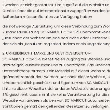
Zwecken ist nicht gestattet. Um Zugriff auf die Website un
Geräte, über die auf Internetdienste zugegriffen werden k
Außerdem müssen Sie alles zur Verfügung haben
die notwendige Ausrüstung, um diese Verbindung zum Worl
Zugangsausrüstung. SC MARICUT COM SRL übernimmt keine Ve
„Besucher“ der Website ist jede natürliche oder juristische
der sich als „Benutzer“ registriert, indem er ein Registrierun
2. URHEBERRECHT, MARKE UND GEISTIGES EIGENTUM:
SC MARICUT COM SRL bietet freien Zugang zur Website und a
anzuzeigen, auszudrucken und zu übertragen. Das Urheberr
Unternehmen/Partnern. Kein Material auf dieser Website da
geändert reproduziert werden. Der Inhalt dieser Website, T
urheberrechtlich geschützt und Eigentum von SC MARICUT C
Links zu dieser Website oder anderen Websites oder umgeke
SRL geschieht, übernimmt sie keine Verantwortung für die ni
Website von anderen als den von SC MARICUT autorisierten 
Sanktionen gemäß den geltenden Gesetzen zu verlangen. SC